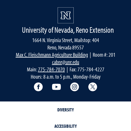
University of Nevada, Reno Extension
1664 N. Virginia Street, Mailstop: 404
Reno, Nevada 89557
Max C. Fleischmann Agriculture Building
| Room #: 201
cabnr@unr.edu
Main:
775-784-7070
| Fax: 775-784-4227
Hours: 8 a.m. to 5 p.m., Monday-Friday
Facebook
YouTube
Instagram
Extension X Ac
DIVERSITY
ACCESSIBILITY