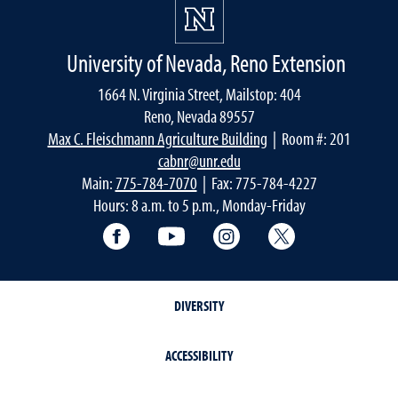
University of Nevada, Reno Extension
1664 N. Virginia Street, Mailstop: 404
Reno, Nevada 89557
Max C. Fleischmann Agriculture Building
| Room #: 201
cabnr@unr.edu
Main:
775-784-7070
| Fax: 775-784-4227
Hours: 8 a.m. to 5 p.m., Monday-Friday
Facebook
YouTube
Instagram
Extension X Ac
DIVERSITY
ACCESSIBILITY