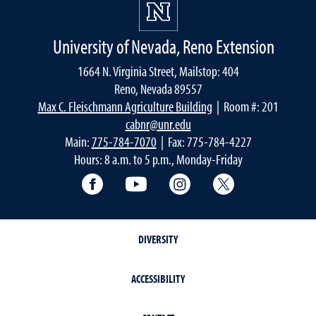
University of Nevada, Reno Extension
1664 N. Virginia Street, Mailstop: 404
Reno, Nevada 89557
Max C. Fleischmann Agriculture Building
| Room #: 201
cabnr@unr.edu
Main:
775-784-7070
| Fax: 775-784-4227
Hours: 8 a.m. to 5 p.m., Monday-Friday
Facebook
YouTube
Instagram
Extension X Ac
DIVERSITY
ACCESSIBILITY