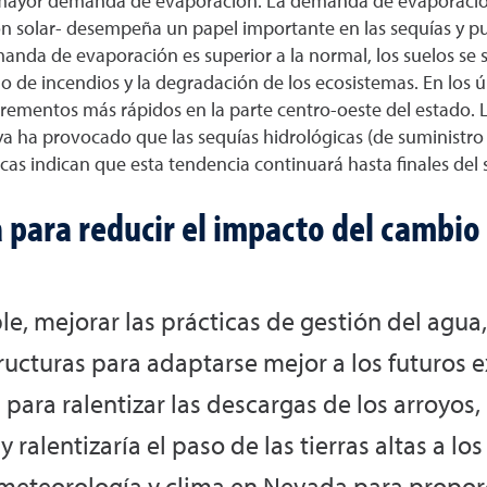
mayor demanda de evaporación. La demanda de evaporación 
ión solar- desempeña un papel importante en las sequías y 
nda de evaporación es superior a la normal, los suelos se 
o de incendios y la degradación de los ecosistemas. En los
mentos más rápidos en la parte centro-oeste del estado. La
 ha provocado que las sequías hidrológicas (de suministro
cas indican que esta tendencia continuará hasta finales del s
ara reducir el impacto del cambio c
e, mejorar las prácticas de gestión del agua, 
ucturas para adaptarse mejor a los futuros 
ara ralentizar las descargas de los arroyos, 
alentizaría el paso de las tierras altas a lo
 la meteorología y clima en Nevada para prop