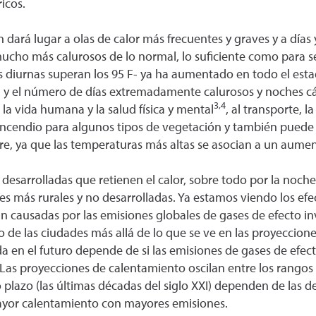
icos.
ará lugar a olas de calor más frecuentes y graves y a días y
ucho más calurosos de lo normal, lo suficiente como para s
 diurnas superan los 95 F- ya ha aumentado en todo el esta
d y el número de días extremadamente calurosos y noches c
3,4
a vida humana y la salud física y mental
, al transporte, l
 incendio para algunos tipos de vegetación y también puede 
aire, ya que las temperaturas más altas se asocian a un aume
 desarrolladas que retienen el calor, sobre todo por la noch
 más rurales y no desarrolladas. Ya estamos viendo los ef
án causadas por las emisiones globales de gases de efecto i
 de las ciudades más allá de lo que se ve en las proyeccione
a en el futuro depende de si las emisiones de gases de efe
as proyecciones de calentamiento oscilan entre los rangos d
 plazo (las últimas décadas del siglo XXI) dependen de las d
yor calentamiento con mayores emisiones.