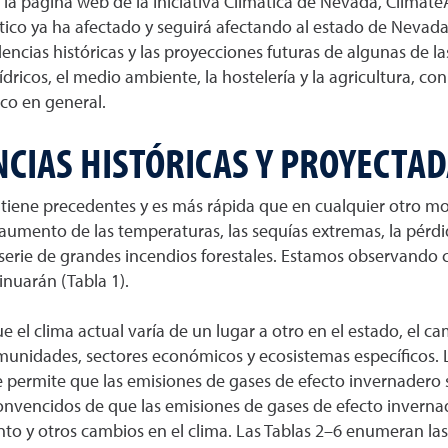
la página web de la Iniciativa Climática de Nevada, ClimateA
tico ya ha afectado y seguirá afectando al estado de Nevada 
ncias históricas y las proyecciones futuras de algunas de la
ídricos, el medio ambiente, la hostelería y la agricultura, co
ico en general.
CIAS HISTÓRICAS Y PROYECTAD
 tiene precedentes y es más rápida que en cualquier otro mo
l aumento de las temperaturas, las sequías extremas, la pér
a serie de grandes incendios forestales. Estamos observando 
nuarán (Tabla 1).
e el clima actual varía de un lugar a otro en el estado, el c
omunidades, sectores económicos y ecosistemas específicos. 
e permite que las emisiones de gases de efecto invernader
 convencidos de que las emisiones de gases de efecto invern
to y otros cambios en el clima. Las Tablas 2–6 enumeran l