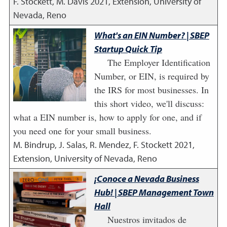
F. Stockett, M. Davis
2021
,
Extension, University of
Nevada, Reno
What's an EIN Number? | SBEP
Startup Quick Tip
The Employer Identification
Number, or EIN, is required by
the IRS for most businesses. In
this short video, we'll discuss:
what a EIN number is, how to apply for one, and if
you need one for your small business.
M. Bindrup, J. Salas, R. Mendez, F. Stockett
2021
,
Extension, University of Nevada, Reno
¡Conoce a Nevada Business
Hub! | SBEP Management Town
Hall
Nuestros invitados de