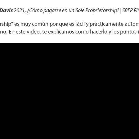
 Davis
2021
,
¿Cómo pagarse en un Sole Proprietorship? | SBEP F
rship" es muy común por que es fácil y prácticamente aut
. En este video, te explicamos como hacerlo y los puntos i